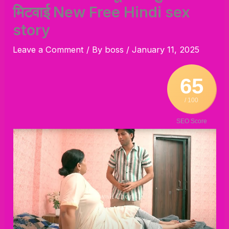
मिटवाई New Free Hindi sex
story
Leave a Comment
/ By
boss
/
January 11, 2025
65
/ 100
SEO Score