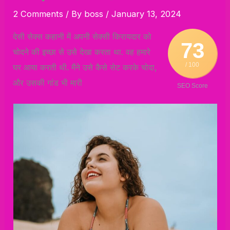
2 Comments
/ By
boss
/
January 13, 2024
देसी सेक्स कहानी में अपनी सेक्सी किरायदार को
73
चोदने की इच्छा से उसे देखा करता था. वह हमारे
/ 100
घर आया करती थी. मैंने उसे कैसे सेट करके चोदा,
और उसकी गांड भी मारी
SEO Score